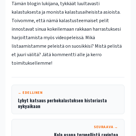
Tämän blogin lukijana, tykkäät luultavasti
kalastuksesta ja monista kalastusaiheisista asioista.
Toivomme, että nämä kalastusteemaiset pelit
innostavat sinua kokeilemaan rakkaan harrastuksesi
harjoittamista myös videopeleissä. Mikä
listaamistamme peleistä on suosikkisi? Mistä pelistä
et juuri välitä? Jätä kommentti alle ja kerro
toimituksellemme!
← EDELLINEN
Lyhyt katsaus perhokalastuksen historiasta
nykyaikaan
SEURAAVA →
Kala osana terveellistä ravintoa