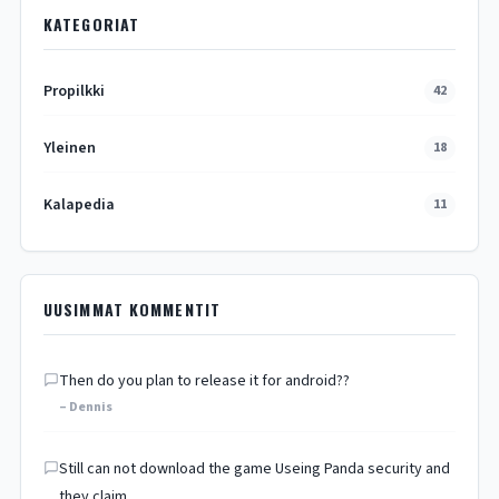
KATEGORIAT
Propilkki
42
Yleinen
18
Kalapedia
11
UUSIMMAT KOMMENTIT
Then do you plan to release it for android??
– Dennis
Still can not download the game Useing Panda security and
they claim…