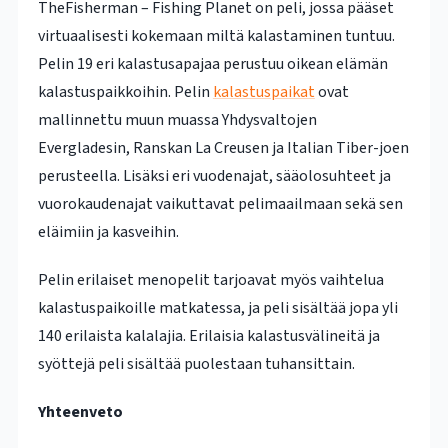
TheFisherman – Fishing Planet on peli, jossa pääset
virtuaalisesti kokemaan miltä kalastaminen tuntuu.
Pelin 19 eri kalastusapajaa perustuu oikean elämän
kalastuspaikkoihin. Pelin
kalastuspaikat
ovat
mallinnettu muun muassa Yhdysvaltojen
Evergladesin, Ranskan La Creusen ja Italian Tiber-joen
perusteella. Lisäksi eri vuodenajat, sääolosuhteet ja
vuorokaudenajat vaikuttavat pelimaailmaan sekä sen
eläimiin ja kasveihin.
Pelin erilaiset menopelit tarjoavat myös vaihtelua
kalastuspaikoille matkatessa, ja peli sisältää jopa yli
140 erilaista kalalajia. Erilaisia kalastusvälineitä ja
syöttejä peli sisältää puolestaan tuhansittain.
Yhteenveto