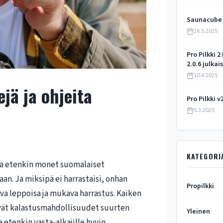
Saunacube o
26.5.2025
Pro Pilkki 2
2.0.6 julkai
10.4.2025
ejä ja ohjeita
Pro Pilkki v
5.3.2025
KATEGORI
 ja etenkin monet suomalaiset
aan. Ja miksipä ei harrastaisi, onhan
Propilkki
piva leppoisa ja mukava harrastus. Kaiken
vät kalastusmahdollisuudet suurten
Yleinen
 etenkin vasta-alkajille hyvin