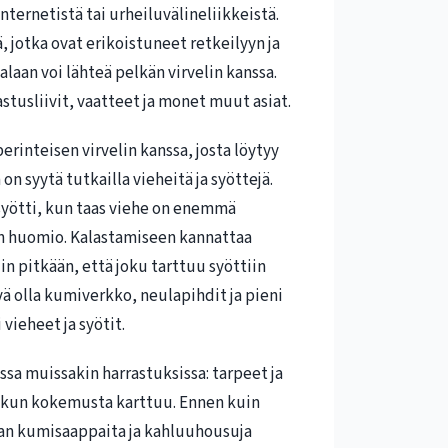
nternetistä tai urheiluvälineliikkeistä.
jotka ovat erikoistuneet retkeilyyn ja
laan voi lähteä pelkän virvelin kanssa.
tusliivit, vaatteet ja monet muut asiat.
erinteisen virvelin kanssa, josta löytyy
on syytä tutkailla vieheitä ja syöttejä.
syötti, kun taas viehe on enemmä
an huomio. Kalastamiseen kannattaa
in pitkään, että joku tarttuu syöttiin
vä olla kumiverkko, neulapihdit ja pieni
 vieheet ja syötit.
sa muissakin harrastuksissa: tarpeet ja
, kun kokemusta karttuu. Ennen kuin
aan kumisaappaita ja kahluuhousuja