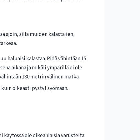
ä ajoin, sillä muiden kalastajien,
tärkeää.
uu haluaisi kalastaa. Pidä vähintään 15
ena aikana ja mikäli ympärillä ei ole
 vähintään 180 metrin välinen matka.
a kuin oikeasti pystyt syömään.
i käytössä ole oikeanlaisia varusteita.