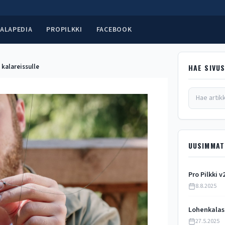
ALAPEDIA
PROPILKKI
FACEBOOK
a kalareissulle
HAE SIVU
UUSIMMAT
Pro Pilkki v
8.8.2025
Lohenkalas
27.5.2025