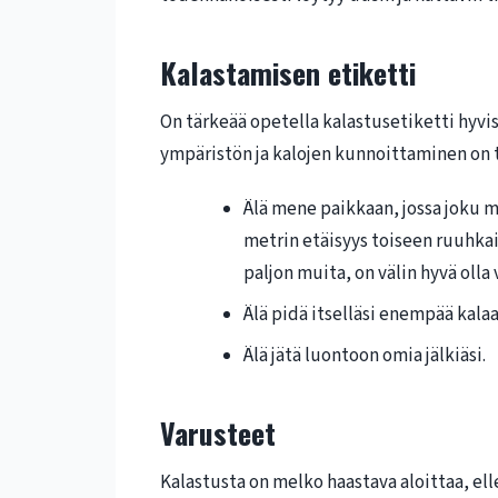
Kalastamisen etiketti
On tärkeää opetella kalastusetiketti hyviss
ympäristön ja kalojen kunnoittaminen on 
Älä mene paikkaan, jossa joku m
metrin etäisyys toiseen ruuhkais
paljon muita, on välin hyvä olla
Älä pidä itselläsi enempää kala
Älä jätä luontoon omia jälkiäsi.
Varusteet
Kalastusta on melko haastava aloittaa, elle