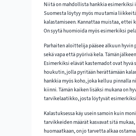
Niitä on mahdollista hankkia esimerkiksi i
Suomesta löytyy myös muutamia liikkeitä, 
kalastamiseen. Kannattaa muistaa, ettei ka
On syytä huomioida myös esimerkiksi pelas
Parhaiten aloittelija pääsee alkuun hyvin p
sekä vapa että pyörivä kela. Tämän jälkeen 
Esimerkiksi elävät kastemadot ovat hyvä 
houkutin, jolla pyritään herättämään kal
hankkia myös koho, joka kelluu pinnalla ni
kiinni. Tämän kaiken lisäksi mukana on hy
tarvikelaatikko, josta löytyvät esimerkiksi
Kalastuksessa käy usein samoin kuin monis
tarvikkeiden määrät kasvavat sitä mukaa
huomaatkaan, on jo tarvetta alkaa ostam