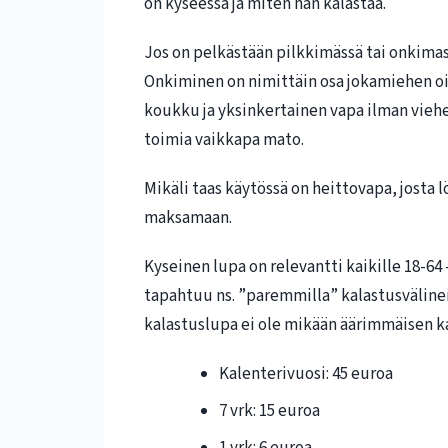
on kyseessä ja miten hän kalastaa.
Jos on pelkästään pilkkimässä tai onkimassa
Onkiminen on nimittäin osa jokamiehen oi
koukku ja yksinkertainen vapa ilman viehei
toimia vaikkapa mato.
Mikäli taas käytössä on heittovapa, josta 
maksamaan.
Kyseinen lupa on relevantti kaikille 18-64
tapahtuu ns. ”paremmilla” kalastusvälineill
kalastuslupa ei ole mikään äärimmäisen ka
Kalenterivuosi: 45 euroa
7 vrk: 15 euroa
1 vrk: 6 euroa