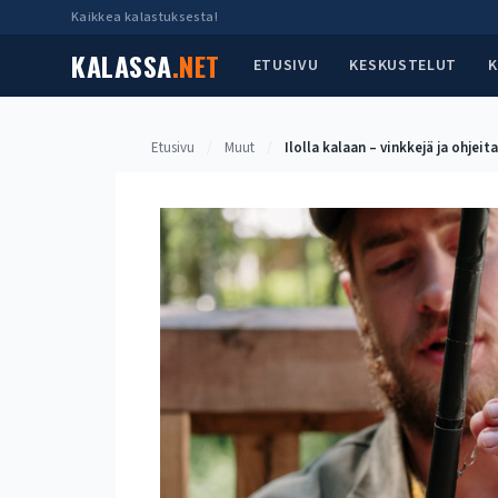
Siirry
Kaikkea kalastuksesta!
sisältöön
KALASSA
.NET
ETUSIVU
KESKUSTELUT
K
Etusivu
/
Muut
/
Ilolla kalaan – vinkkejä ja ohjeit