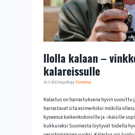
Ilolla kalaan – vinkk
kalareissulle
16.3.2022
kirjoittaja
Toimitus
Kalastus on harrastuksena hyvin suosittu
harrastavat sitä esimerkiksi mökillä olless
kyseessä kaikenkokoisille ja -ikäisille so
kukkuraksi Suomesta löytyvät todella hy
vesistömäärien vuoksi. Kalastus voi tuntua