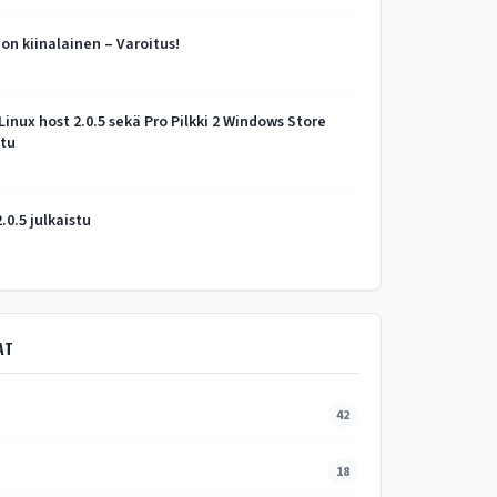
n kiinalainen – Varoitus!
 Linux host 2.0.5 sekä Pro Pilkki 2 Windows Store
stu
2.0.5 julkaistu
AT
42
18