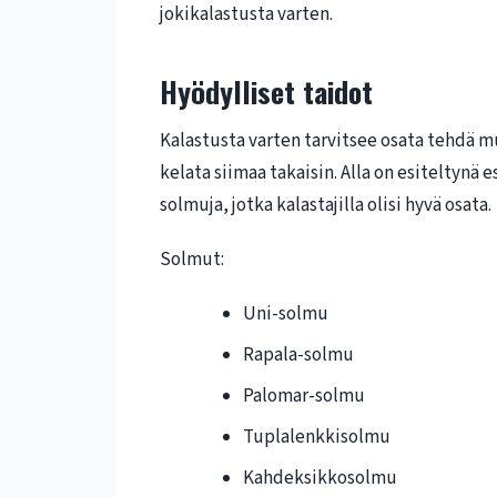
jokikalastusta varten.
Hyödylliset taidot
Kalastusta varten tarvitsee osata tehdä mu
kelata siimaa takaisin. Alla on esiteltynä
solmuja, jotka kalastajilla olisi hyvä osata.
Solmut:
Uni-solmu
Rapala-solmu
Palomar-solmu
Tuplalenkkisolmu
Kahdeksikkosolmu