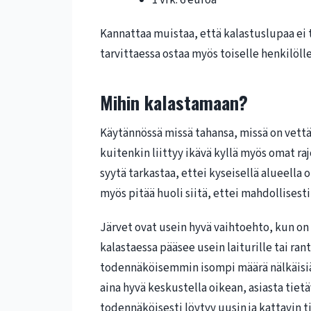
Kannattaa muistaa, että kalastuslupaa ei ta
tarvittaessa ostaa myös toiselle henkilölle
Mihin kalastamaan?
Käytännössä missä tahansa, missä on vettä
kuitenkin liittyy ikävä kyllä myös omat r
syytä tarkastaa, ettei kyseisellä alueella
myös pitää huoli siitä, ettei mahdollisesti
Järvet ovat usein hyvä vaihtoehto, kun on 
kalastaessa pääsee usein laiturille tai ran
todennäköisemmin isompi määrä nälkäisiä 
aina hyvä keskustella oikean, asiasta tietä
todennäköisesti löytyy uusin ja kattavin 