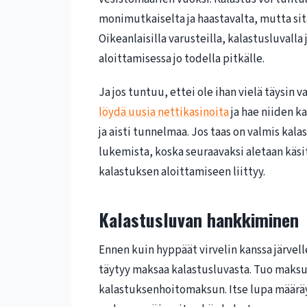
monimutkaiselta ja haastavalta, mutta sitä
Oikeanlaisilla varusteilla, kalastusluvalla
aloittamisessa jo todella pitkälle.
Ja jos tuntuu, ettei ole ihan vielä täysin 
löydä uusia nettikasinoita
ja hae niiden ka
ja aisti tunnelmaa. Jos taas on valmis kal
lukemista, koska seuraavaksi aletaan käsi
kalastuksen aloittamiseen liittyy.
Kalastusluvan hankkiminen
Ennen kuin hyppäät virvelin kanssa järvel
täytyy maksaa kalastusluvasta. Tuo maksu 
kalastuksenhoitomaksun. Itse lupa määräy