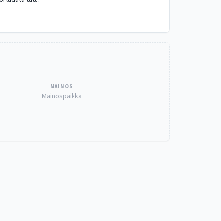
oi ladata tätä?
MAINOS
Mainospaikka