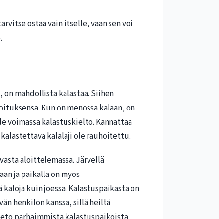
rvitse ostaa vain itselle, vaan sen voi
.
, on mahdollista kalastaa. Siihen
ajoituksensa. Kun on menossa kalaan, on
 ole voimassa kalastuskielto. Kannattaa
 kalastettava kalalaji ole rauhoitettu.
vasta aloittelemassa. Järvellä
taan ja paikalla on myös
kaloja kuin joessa. Kalastuspaikasta on
vän henkilön kanssa, sillä heiltä
tieto parhaimmista kalastuspaikoista.