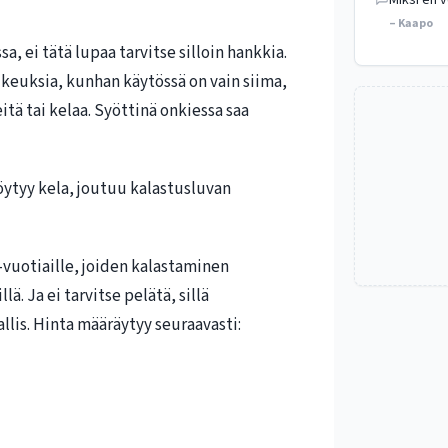
Miksi en v
– Kaapo
, ei tätä lupaa tarvitse silloin hankkia.
keuksia, kunhan käytössä on vain siima,
tä tai kelaa. Syöttinä onkiessa saa
löytyy kela, joutuu kalastusluvan
 -vuotiaille, joiden kalastaminen
ä. Ja ei tarvitse pelätä, sillä
llis. Hinta määräytyy seuraavasti: