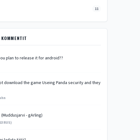
11
 KOMMENTIT
ou plan to release it for android??
 not download the game Useing Panda security and they
ahn
 (Muddusjarvi - gArling)
63 RUS)