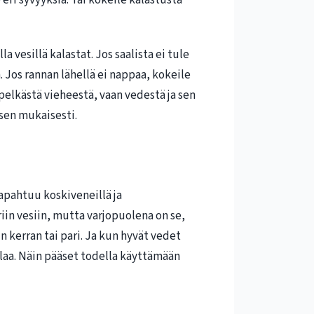
la vesillä kalastat. Jos saalista ei tule
ita. Jos rannan lähellä ei nappaa, kokeile
pelkästä vieheestä, vaan vedestä ja sen
 sen mukaisesti.
apahtuu koskiveneillä ja
riin vesiin, mutta varjopuolena on se,
n kerran tai pari. Ja kun hyvät vedet
hlaa. Näin pääset todella käyttämään