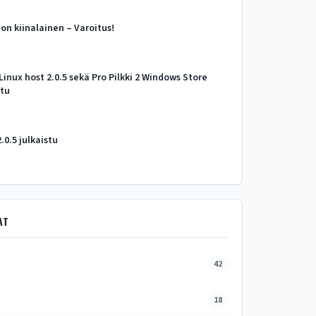
n kiinalainen – Varoitus!
 Linux host 2.0.5 sekä Pro Pilkki 2 Windows Store
stu
2.0.5 julkaistu
AT
42
18