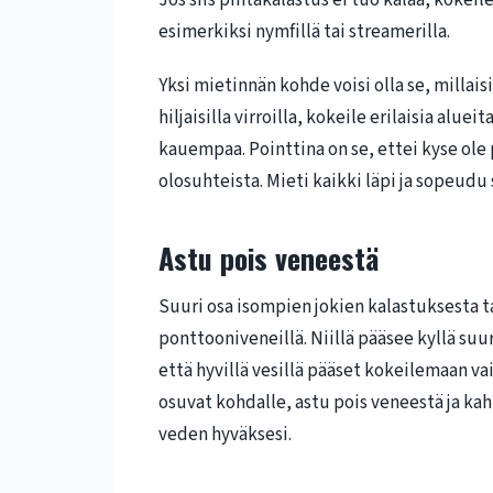
esimerkiksi nymfillä tai streamerilla.
Yksi mietinnän kohde voisi olla se, millaisil
hiljaisilla virroilla, kokeile erilaisia alue
kauempaa. Pointtina on se, ettei kyse ole 
olosuhteista. Mieti kaikki läpi ja sopeudu
Astu pois veneestä
Suuri osa isompien jokien kalastuksesta t
ponttooniveneillä. Niillä pääsee kyllä suu
että hyvillä vesillä pääset kokeilemaan vai
osuvat kohdalle, astu pois veneestä ja ka
veden hyväksesi.