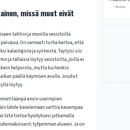
Miksi en v
– Kaapo
lainen, missä muut eivät
een tahtiin ja monilla vesistöillä
 päivässä. On varmasti turha kertoa, että
i kalastajista ja syöteistä. Täytyisi siis
 ja tällaisia löytyy vesistöiltä, joilla ei
ikkein helpointa, mutta kuitenkin
paikan päällä käymisen avulla. Joudut
llä löytyy.
, mietitäänpä ensin useimpien
ttäin lähde kävelemään varttia kauempaa
tää tätä tietoa hyödyksesi jatkamalla
t todennäköisesti tyhjemmän alueen. Ja on