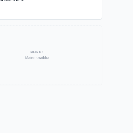
oi ladata tätä?
MAINOS
Mainospaikka