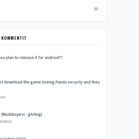
11
 KOMMENTIT
ou plan to release it for android??
 not download the game Useing Panda security and they
ahn
 (Muddusjarvi - gArling)
63 RUS)