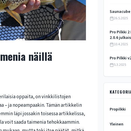
Saunacube o
26.5.2025
Pro Pilkki 2
2.0.6 julkai
10.4.2025
menia näillä
Pro Pilkki v
5.3.2025
KATEGORI
rilaisia oppaita, on vinkkilistojen
 – ja nopeampaakin. Tämän artikkelin
Propilkki
min läpi jossakin toisessa artikkelissa,
illa voit saada taimenia tehokkaammin.
Yleinen
n mukaan, mutta toki itse päätät, mitkä