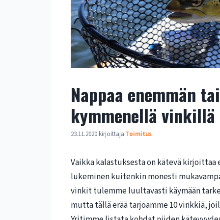
Nappaa enemmän tai
kymmenellä vinkillä
23.11.2020
kirjoittaja
Toimitus
Vaikka kalastuksesta on kätevä kirjoittaa e
lukeminen kuitenkin monesti mukavampaa
vinkit tulemme luultavasti käymään tarkem
mutta tällä erää tarjoamme 10 vinkkiä, jo
Yritimme listata kohdat niiden kätevyyde