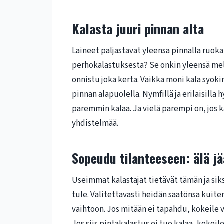
Kalasta juuri pinnan alta
Laineet paljastavat yleensä pinnalla ruoka
perhokalastuksesta? Se onkin yleensä mel
onnistu joka kerta. Vaikka moni kala syöki
pinnan alapuolella. Nymfillä ja erilaisilla 
paremmin kalaa. Ja vielä parempi on, jos 
yhdistelmää.
Sopeudu tilanteeseen: älä jää
Useimmat kalastajat tietävät tämän ja siks
tule. Valitettavasti heidän säätönsä kuite
vaihtoon. Jos mitään ei tapahdu, kokeile v
Jos siis pintakalastus ei tuo kalaa, kokeile