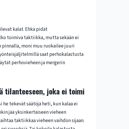
ilevat kalat. Ehkä pidät
ko toimiva taktiikka, mutta sekään ei
n pinnalla, moni muu ruokailee juuri
hyönteisjäljitelmillä saat perhokalastusta
käytät perhovieheen ja mergerin
 tilanteeseen, joka ei toimi
i he tekevät säätöjä heti, kun kalaa ei
nkin jää yksinkertaiseen vieheen
aihtaa taktiikkaa vieheen vaihdon sijaan.
 eri syvyyksiä. Tai kokeile kalastusta