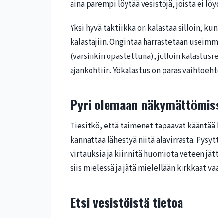
aina parempi löytää vesistöjä, joista ei lö
Yksi hyvä taktiikka on kalastaa silloin, k
kalastajiin. Ongintaa harrastetaan useimmi
(varsinkin opastettuna), jolloin kalastusr
ajankohtiin. Yökalastus on paras vaihtoeht
Pyri olemaan näkymättömis
Tiesitkö, että taimenet tapaavat kääntää 
kannattaa lähestyä niitä alavirrasta. Py
virtauksia ja kiinnitä huomiota veteen jä
siis mielessä ja jätä mielellään kirkkaat va
Etsi vesistöistä tietoa