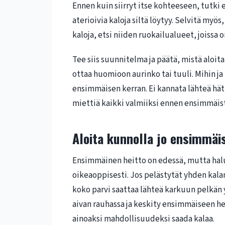
Ennen kuin siirryt itse kohteeseen, tutki en
aterioivia kaloja siltä löytyy. Selvitä myös
kaloja, etsi niiden ruokailualueet, joissa o
Tee siis suunnitelma ja päätä, mistä aloit
ottaa huomioon aurinko tai tuuli. Mihin 
ensimmäisen kerran. Ei kannata lähteä hät
miettiä kaikki valmiiksi ennen ensimmäist
Aloita kunnolla jo ensimmäis
Ensimmäinen heitto on edessä, mutta halu
oikeaoppisesti. Jos pelästytät yhden kalan,
koko parvi saattaa lähteä karkuun pelkän 
aivan rauhassa ja keskity ensimmäiseen he
ainoaksi mahdollisuudeksi saada kalaa.