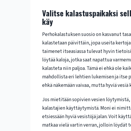
Valitse kalastuspaikaksi sel
käy
Perhokalastuksen suosio on kasvanut tasais
kalastetaan päivittäin, jopa useita kertoja
taimenet itseasiassa tulevat hyvin tietoisiks
löytää kaloja, jotka saat napattua varmemmin
kalasteta niin paljoa. Tämä ei ehkä ole ka
mahdollista eri lehtien lukemisen ja itse 
ehkä näkemään vaivaa, mutta hyviä vesiä ky
Jos mietitään sopivien vesien löytymistä
kalastajien käyttäytymistä. Moni ei nimi
etsiessään hyviä vesistöjä jalan. Voit käyt
matkaa vielä vartin verran, jolloin löydä