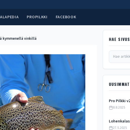
ALAPEDIA
PROPILKKI
FACEBOOK
 kymmenellä vinkillä
HAE SIVU
UUSIMMAT
Pro Pilkki v
8.8.2025
Lohenkalas
27.5.2025