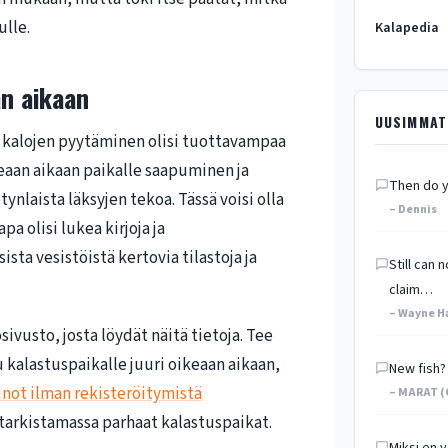
ulle.
Kalapedia
an aikaan
UUSIMMAT
en kalojen pyytäminen olisi tuottavampaa
eaan aikaan paikalle saapuminen ja
Then do y
ynlaista läksyjen tekoa. Tässä voisi olla
– Dennis
a olisi lukea kirjoja ja
ista vesistöistä kertovia tilastoja ja
Still can
claim…
– Wayne H
ivusto, josta löydät näitä tietoja. Tee
vu kalastuspaikalle juuri oikeaan aikaan,
New fish?
inot ilman rekisteröitymistä
– MARAT (
t tarkistamassa parhaat kalastuspaikat.