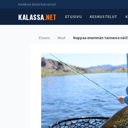
Siirry
Kaikkea kalastuksesta!
sisältöön
KALASSA
.NET
ETUSIVU
KESKUSTELUT
K
Etusivu
/
Muut
/
Nappaa enemmän taimenia näillä