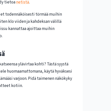
ydy tietoa
netistä
.
un et todennäköisesti törmää muihin
ten klo viiden ja kahdeksan välillä
eissu kannattaa ajoittaa muihin
o.
sä
katseensa ylävirtaa kohti? Tästä syystä
syttele huomaamattomana, käytä hyväksesi
ttämääsi varjoon. Pidä taimenen näkökyky
atteet kotiin.