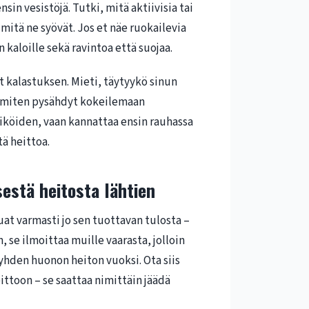
sin vesistöjä. Tutki, mitä aktiivisia tai
, mitä ne syövät. Jos et näe ruokailevia
n kaloille sekä ravintoa että suojaa.
at kalastuksen. Mieti, täytyykö sinun
ja miten pysähdyt kokeilemaan
iköiden, vaan kannattaa ensin rauhassa
ä heittoa.
estä heitosta lähtien
at varmasti jo sen tuottavan tulosta –
 se ilmoittaa muille vaarasta, jolloin
yhden huonon heiton vuoksi. Ota siis
ittoon – se saattaa nimittäin jäädä