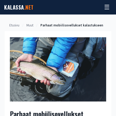
Siirry
KALASSA
.NET
☰
sisältöön
Etusivu
/
Muut
/
Parhaat mobiilisovellukset kalastukseen
Parhaat mobiilisovellukset