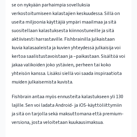
se on nykyään parhaimpia sovelluksia
verkostoitumiseen kalastajien keskuudessa. Sillä on
useita miljoonia käyttäjiä ympäri maailmaa ja sitä
suositellaan kalastuksesta kiinnostuneille ja sitä
aktiivisesti harrastaville. Fishbrainilla julkaistaan
kuvia kalasaaleista ja kuvien yhteydessä julkaisija voi
kertoa saalistustavoistaan ja –paikastaan. Sisältöä voi
jakaa valikoiden joko ystävien, perheen tai koko
yhteisön kanssa. Lisäksi siellä voi saada inspiraatiota
muiden julkaisemista kuvista.
Fishbrain antaa myös ennusteita kalastukseen yli 130
lajille. Sen voi ladata Android- ja iOS-käyttöliittymiin
ja sitä on tarjolla sekä maksuttomana että premium-
versiona, josta veloitetaan kuukausimaksua.