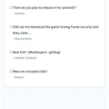
Then do you plan to release it for android??
– Dennis
Still can not download the game Useing Panda security and
they claim…
– Wayne Hahn
New fish? (Muddusjarvi - gArling)
– MARAT (63 RUS)
Miksi en voi ladata tätä?
– Kaapo