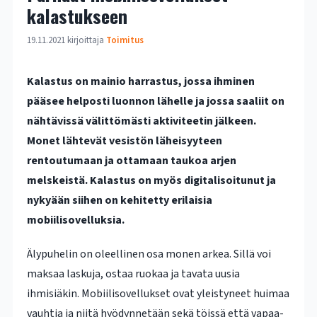
kalastukseen
19.11.2021
kirjoittaja
Toimitus
Kalastus on mainio harrastus, jossa ihminen
pääsee helposti luonnon lähelle ja jossa saaliit on
nähtävissä välittömästi aktiviteetin jälkeen.
Monet lähtevät vesistön läheisyyteen
rentoutumaan ja ottamaan taukoa arjen
melskeistä. Kalastus on myös digitalisoitunut ja
nykyään siihen on kehitetty erilaisia
mobiilisovelluksia.
Älypuhelin on oleellinen osa monen arkea. Sillä voi
maksaa laskuja, ostaa ruokaa ja tavata uusia
ihmisiäkin. Mobiilisovellukset ovat yleistyneet huimaa
vauhtia ja niitä hyödynnetään sekä töissä että vapaa-