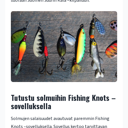
suoraan Suomen Suurin Kala –kilpailuun.
Tutustu solmuihin Fishing Knots –
sovelluksella
Solmujen salaisuudet avautuvat paremmin Fishing
Knots –sovelluksella. Sovellus kertoo tarvittavan