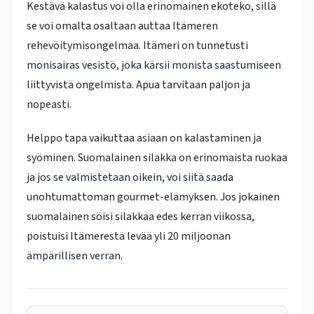
Kestävä kalastus voi olla erinomainen ekoteko, sillä
se voi omalta osaltaan auttaa Itämeren
rehevöitymisongelmaa. Itämeri on tunnetusti
monisairas vesistö, joka kärsii monista saastumiseen
liittyvistä ongelmista. Apua tarvitaan paljon ja
nopeasti.
Helppo tapa vaikuttaa asiaan on kalastaminen ja
syöminen. Suomalainen silakka on erinomaista ruokaa
ja jos se valmistetaan oikein, voi siitä saada
unohtumattoman gourmet-elämyksen. Jos jokainen
suomalainen söisi silakkaa edes kerran viikossa,
poistuisi Itämerestä levää yli 20 miljoonan
ämpärillisen verran.