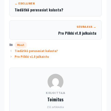
← EDELLINEN
Tiedätkö perusasiat kalasta?
SEURAAVA →
Pro Pilkki v1.8 julkaistu
Kategoriat
Muut
Tiedätkö perusasiat kalasta?
Pro Pilkki v1.8 julkaistu
KIRJOITTAJA
Toimitus
151 artikkelia