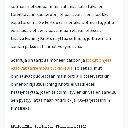
solmun melkeinpä mihin tahansa kalastukseen
tarvittavaan koukeroon, olipa tavoitteena koukku,
vapa tai siima. Se kertoo esimerkiksi solmuista, joilla
voi saada vieheen vipattamaan elävän oloisesti.
Lisäksi Fishing Knots näyttää solmuja, joilla eri- tai
saman paksuiset siimat voi yhdistää.
Solmuja on tarjolla moneen tasoon ja
jotkut ohjeet
vaativat tarkempaa tutkiskelua
. Toiset solmut
onnistuvat puolestaan mainiosti aloittelevaltakin
onnenonkijalta. Fishing Knots ei vaadi edes
nettiyhteyttä, joten se toimii syvienkin vesien äärellä.
Sen pystyy lataamaan Android- ja iOS-järjestelmiin
ilmaiseksi.
Vakoile kaloja Deeperillä