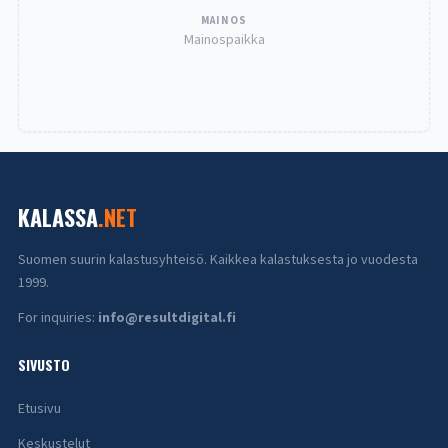
MAINOS
Mainospaikka
KALASSA
.NET
Suomen suurin kalastusyhteisö. Kaikkea kalastuksesta jo vuodesta
1999.
For inquiries:
info@resultdigital.fi
SIVUSTO
Etusivu
Keskustelut