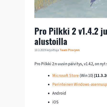
Pro Pilkki 2 v1.4.2 j
alustoilla
10.3.2019
kirjoittaja
Team Procyon
Pro Pilkki 2:n uusin päivitys, v1.4.2, on nyt 
Microsoft Store
(Win 10)
[11.3.2
Perinteinen Windows-asennusp
Android
iOS