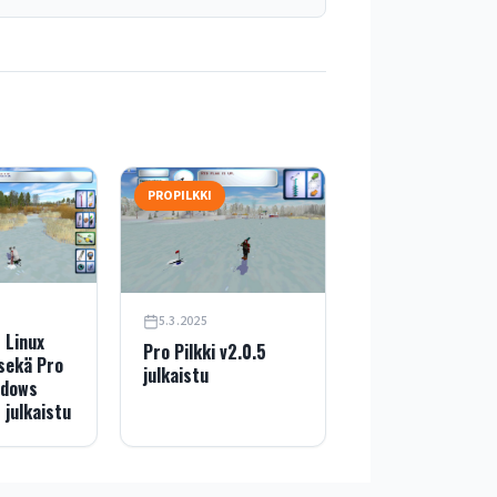
PROPILKKI
5.3.2025
2 Linux
Pro Pilkki v2.0.5
 sekä Pro
julkaistu
ndows
 julkaistu