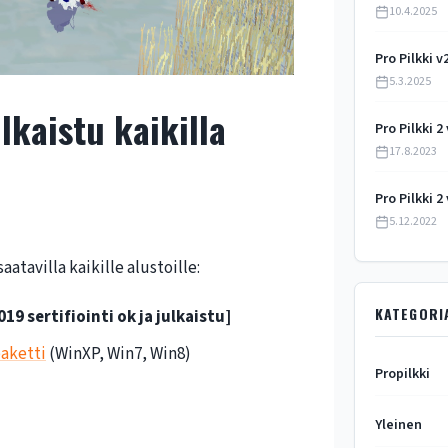
10.4.2025
Pro Pilkki v
5.3.2025
ulkaistu kaikilla
Pro Pilkki 2
17.8.2023
Pro Pilkki 2
5.12.2022
saatavilla kaikille alustoille:
KATEGORI
019 sertifiointi ok ja julkaistu]
aketti
(WinXP, Win7, Win8)
Propilkki
Yleinen