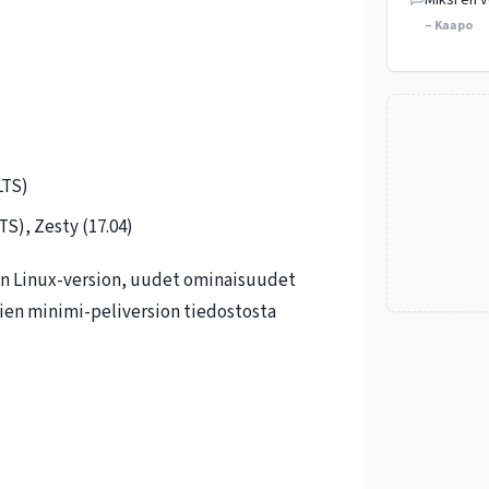
Miksi en v
– Kaapo
LTS)
TS), Zesty (17.04)
un Linux-version, uudet ominaisuudet
jien minimi-peliversion tiedostosta