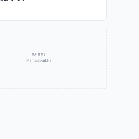
oi ladata tätä?
MAINOS
Mainospaikka