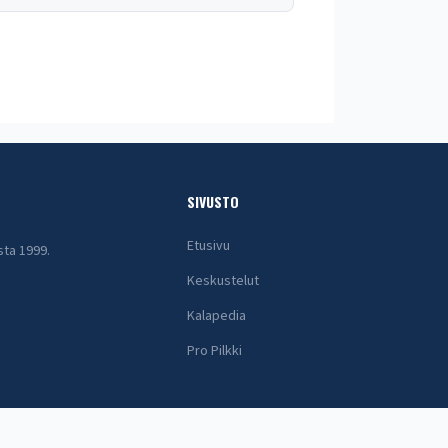
SIVUSTO
Etusivu
sta 1999.
Keskustelut
Kalapedia
Pro Pilkki