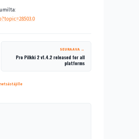
umilta:
p?topic=28503.0
SEURAAVA →
Pro Pilkki 2 v1.4.2 released for all
platforms
etsästäjille