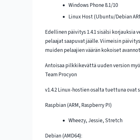
Windows Phone 8.1/10
Linux Host (Ubuntu/Debian AR
Edellinen päivitys 1.4.1 sisälsi korjauksia 
pelaajat saapuvat jäälle. Viimeisin päivity
muiden pelaajien väärän kokoiset avannot
Antoisaa pilkkikevättä uuden version myötä
Team Procyon
v1.4.2 Linux-hostien osalta tuettuna ovat 
Raspbian (ARM, Raspberry PI)
Wheezy, Jessie, Stretch
Debian (AMD64):