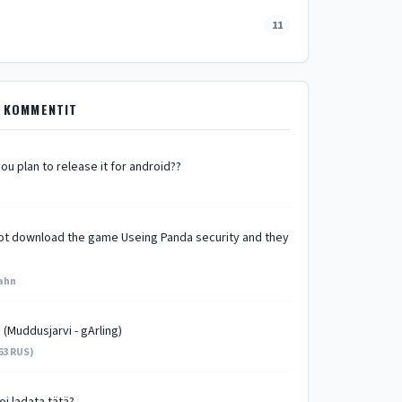
11
 KOMMENTIT
ou plan to release it for android??
 not download the game Useing Panda security and they
ahn
 (Muddusjarvi - gArling)
63 RUS)