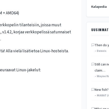
Kalapedia
M + AMD64)
verkkopelin tilanteisiin, joissa muut
UUSIMMAT
s, v1.4.2, korjaa verkkopelissä satunnaiset
.
Then do y
! Alla vielä lisätietoa Linux-hosteista.
– Dennis
Still can
seuraavat Linux-jakelut:
claim…
– Wayne H
New fish?
– MARAT (