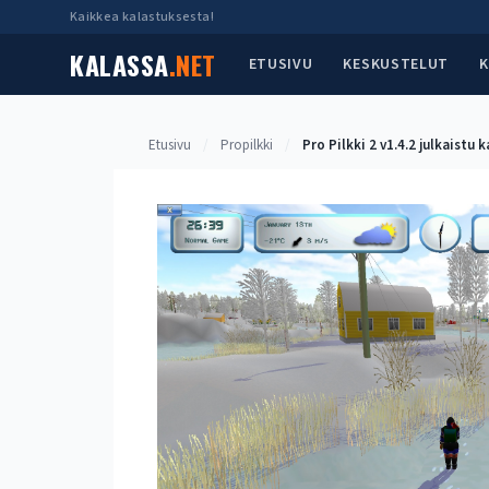
Siirry
Kaikkea kalastuksesta!
sisältöön
KALASSA
.NET
ETUSIVU
KESKUSTELUT
K
Etusivu
/
Propilkki
/
Pro Pilkki 2 v1.4.2 julkaistu k