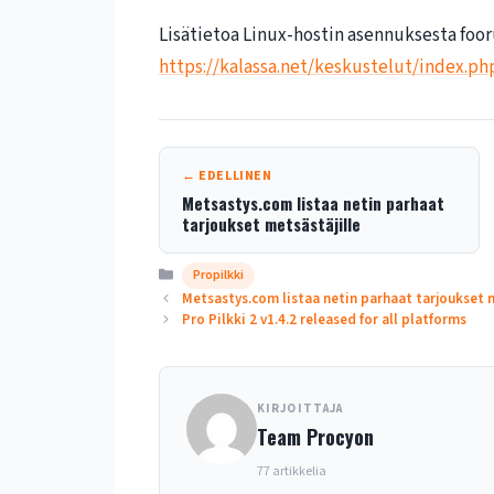
Lisätietoa Linux-hostin asennuksesta foor
https://kalassa.net/keskustelut/index.ph
← EDELLINEN
Metsastys.com listaa netin parhaat
tarjoukset metsästäjille
Kategoriat
Propilkki
Metsastys.com listaa netin parhaat tarjoukset m
Pro Pilkki 2 v1.4.2 released for all platforms
KIRJOITTAJA
Team Procyon
77 artikkelia