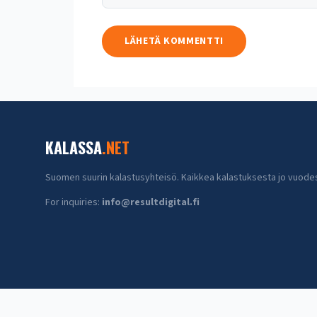
KALASSA
.NET
Suomen suurin kalastusyhteisö. Kaikkea kalastuksesta jo vuode
For inquiries:
info@resultdigital.fi