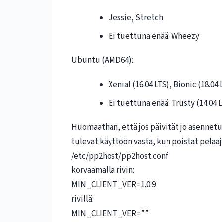
Jessie, Stretch
Ei tuettuna enää: Wheezy
Ubuntu (AMD64):
Xenial (16.04 LTS), Bionic (18.04 
Ei tuettuna enää: Trusty (14.04 L
Huomaathan, että jos päivität jo asennet
tulevat käyttöön vasta, kun poistat pelaa
/etc/pp2host/pp2host.conf
korvaamalla rivin:
MIN_CLIENT_VER=1.0.9
rivillä:
MIN_CLIENT_VER=””